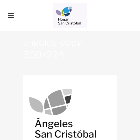
angeles-copy-
300×234